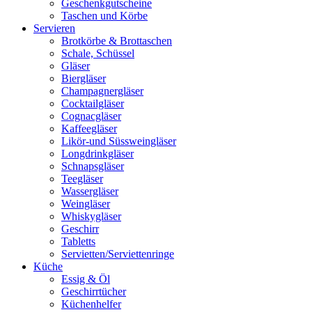
Geschenkgutscheine
Taschen und Körbe
Servieren
Brotkörbe & Brottaschen
Schale, Schüssel
Gläser
Biergläser
Champagnergläser
Cocktailgläser
Cognacgläser
Kaffeegläser
Likör-und Süssweingläser
Longdrinkgläser
Schnapsgläser
Teegläser
Wassergläser
Weingläser
Whiskygläser
Geschirr
Tabletts
Servietten/Serviettenringe
Küche
Essig & Öl
Geschirrtücher
Küchenhelfer