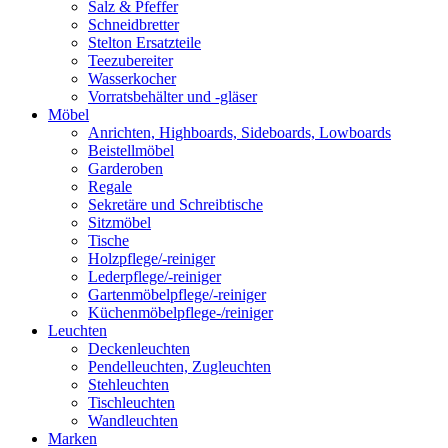
Salz & Pfeffer
Schneidbretter
Stelton Ersatzteile
Teezubereiter
Wasserkocher
Vorratsbehälter und -gläser
Möbel
Anrichten, Highboards, Sideboards, Lowboards
Beistellmöbel
Garderoben
Regale
Sekretäre und Schreibtische
Sitzmöbel
Tische
Holzpflege/-reiniger
Lederpflege/-reiniger
Gartenmöbelpflege/-reiniger
Küchenmöbelpflege-/reiniger
Leuchten
Deckenleuchten
Pendelleuchten, Zugleuchten
Stehleuchten
Tischleuchten
Wandleuchten
Marken