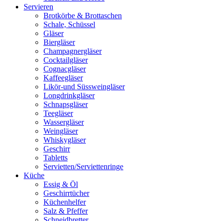
Servieren
Brotkörbe & Brottaschen
Schale, Schüssel
Gläser
Biergläser
Champagnergläser
Cocktailgläser
Cognacgläser
Kaffeegläser
Likör-und Süssweingläser
Longdrinkgläser
Schnapsgläser
Teegläser
Wassergläser
Weingläser
Whiskygläser
Geschirr
Tabletts
Servietten/Serviettenringe
Küche
Essig & Öl
Geschirrtücher
Küchenhelfer
Salz & Pfeffer
Schneidbretter