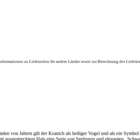
Informationen zu Lieferzeiten für andere Länder sowie zur Berechnung des Lieferte
den von Jahren gilt der Kranich als heiliger Vogel und als ein Symbol
mit ausgestrecktem Hals eine Serie von Sprüngen und eleganten „Schw