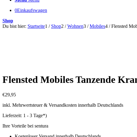
0
Einkaufswagen
Shop
Du bist hier:
Startseite
1
/
Shop
2
/
Wohnen
3
/
Mobiles
4
/
Flensted Mob
Flensted Mobiles Tanzende Kra
€
29,95
inkl. Mehrwertsteuer & Versandkosten innerhalb Deutschlands
Lieferzeit:
1 - 3 Tage*)
Ihre Vorteile bei sentura
Kostenloser Versand innerhalb Deutschlands