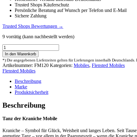
Trusted Shops Käuferschutz
Persönliche Beratung auf Wunsch per Telefon und E-Mail
Sichere Zahlung
Trusted Shops Bewertungen →
9 vorrätig (kann nachbestellt werden)
Flensted
Mobiles
In den Warenkorb
Tanzende
*) Die angegebenen Lieferzeiten gelten für Lieferungen innerhalb Deutschlands. 
Kraniche
Artikelnummer:
FM120
Kategorien:
Mobiles
,
Flensted Mobiles
Mobile
Flensted Mobiles
Menge
Beschreibung
Marke
Produktsicherheit
Beschreibung
Tanz der Kraniche Mobile
Kraniche – Symbol für Glück, Weisheit und langes Leben. Seit Tausen
anmutige Tanz – vor allem in der Paarungszeit – wenn die Kraniche 