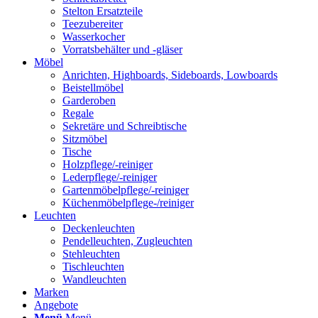
Stelton Ersatzteile
Teezubereiter
Wasserkocher
Vorratsbehälter und -gläser
Möbel
Anrichten, Highboards, Sideboards, Lowboards
Beistellmöbel
Garderoben
Regale
Sekretäre und Schreibtische
Sitzmöbel
Tische
Holzpflege/-reiniger
Lederpflege/-reiniger
Gartenmöbelpflege/-reiniger
Küchenmöbelpflege-/reiniger
Leuchten
Deckenleuchten
Pendelleuchten, Zugleuchten
Stehleuchten
Tischleuchten
Wandleuchten
Marken
Angebote
Menü
Menü