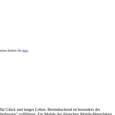
rmins finden Sie
hier
.
 für Glück und langes Leben. Beeindruckend ist besonders der
ebefiguren“ vollführen. Ein Mobile der dänischen Mobile-Manufaktur