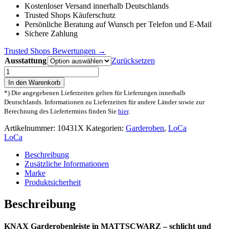
Kostenloser Versand innerhalb Deutschlands
Trusted Shops Käuferschutz
Persönliche Beratung auf Wunsch per Telefon und E-Mail
Sichere Zahlung
Trusted Shops Bewertungen →
Ausstattung
Zurücksetzen
LoCa
KNAX
In den Warenkorb
4
*) Die angegebenen Lieferzeiten gelten für Lieferungen innerhalb
schwarz
Deutschlands. Informationen zu Lieferzeiten für andere Länder sowie zur
MATT
Berechnung des Liefertermins finden Sie
hier
.
Garderobenleiste
mit
Artikelnummer:
10431X
Kategorien:
Garderoben
,
LoCa
4
LoCa
Haken
Menge
Beschreibung
Zusätzliche Informationen
Marke
Produktsicherheit
Beschreibung
KNAX Garderobenleiste in MATTSCWARZ – schlicht und