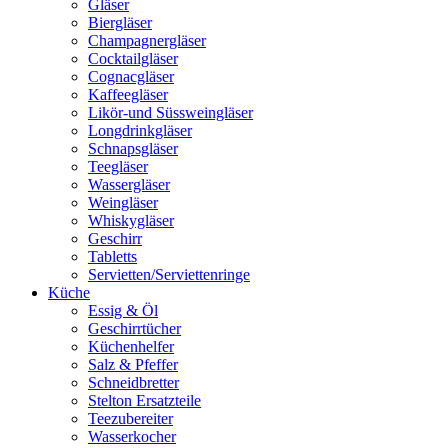
Gläser
Biergläser
Champagnergläser
Cocktailgläser
Cognacgläser
Kaffeegläser
Likör-und Süssweingläser
Longdrinkgläser
Schnapsgläser
Teegläser
Wassergläser
Weingläser
Whiskygläser
Geschirr
Tabletts
Servietten/Serviettenringe
Küche
Essig & Öl
Geschirrtücher
Küchenhelfer
Salz & Pfeffer
Schneidbretter
Stelton Ersatzteile
Teezubereiter
Wasserkocher