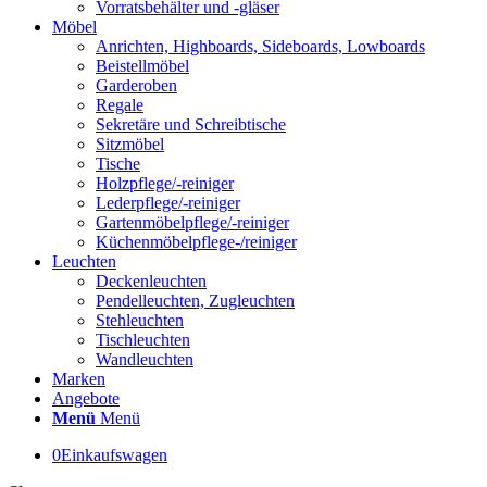
Vorratsbehälter und -gläser
Möbel
Anrichten, Highboards, Sideboards, Lowboards
Beistellmöbel
Garderoben
Regale
Sekretäre und Schreibtische
Sitzmöbel
Tische
Holzpflege/-reiniger
Lederpflege/-reiniger
Gartenmöbelpflege/-reiniger
Küchenmöbelpflege-/reiniger
Leuchten
Deckenleuchten
Pendelleuchten, Zugleuchten
Stehleuchten
Tischleuchten
Wandleuchten
Marken
Angebote
Menü
Menü
0
Einkaufswagen