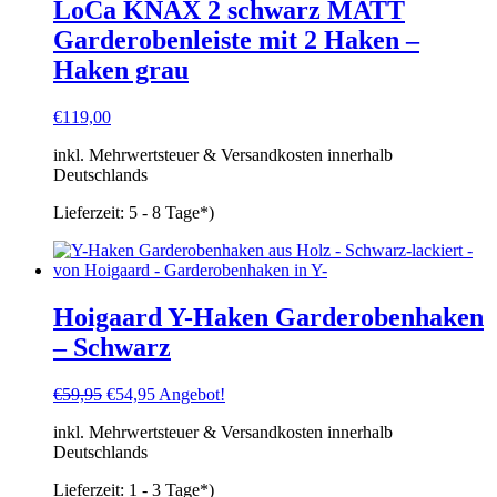
LoCa KNAX 2 schwarz MATT
Garderobenleiste mit 2 Haken –
Haken grau
€
119,00
inkl. Mehrwertsteuer & Versandkosten innerhalb
Deutschlands
Lieferzeit:
5 - 8 Tage*)
Hoigaard Y-Haken Garderobenhaken
– Schwarz
Ursprünglicher
Aktueller
€
59,95
€
54,95
Angebot!
Preis
Preis
inkl. Mehrwertsteuer & Versandkosten innerhalb
war:
ist:
Deutschlands
€59,95
€54,95.
Lieferzeit:
1 - 3 Tage*)