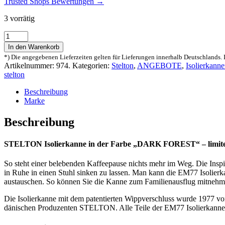
Trusted Shops Bewertungen →
3 vorrätig
Stelton
Isolierkanne
In den Warenkorb
1l
*) Die angegebenen Lieferzeiten gelten für Lieferungen innerhalb Deutschlands. 
EM77
Artikelnummer:
974.
Kategorien:
Stelton
,
ANGEBOTE
,
Isolierkann
DARK
stelton
FOREST
Menge
Beschreibung
Marke
Beschreibung
STELTON Isolierkanne in der Farbe „DARK FOREST“ – limiter
So steht einer belebenden Kaffeepause nichts mehr im Weg. Die Inspi
in Ruhe in einen Stuhl sinken zu lassen. Man kann die EM77 Isolierk
austauschen. So können Sie die Kanne zum Familienausflug mitnehm
Die Isolierkanne mit dem patentierten Wippverschluss wurde 1977 v
dänischen Produzenten STELTON. Alle Teile der EM77 Isolierkanne sin