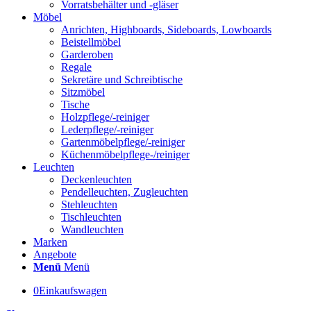
Vorratsbehälter und -gläser
Möbel
Anrichten, Highboards, Sideboards, Lowboards
Beistellmöbel
Garderoben
Regale
Sekretäre und Schreibtische
Sitzmöbel
Tische
Holzpflege/-reiniger
Lederpflege/-reiniger
Gartenmöbelpflege/-reiniger
Küchenmöbelpflege-/reiniger
Leuchten
Deckenleuchten
Pendelleuchten, Zugleuchten
Stehleuchten
Tischleuchten
Wandleuchten
Marken
Angebote
Menü
Menü
0
Einkaufswagen