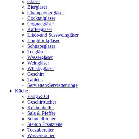
Gläser
Biergläser
Champagnergläser
Cocktailgläser
Cognacgläser
Kaffeegläser
Likör-und Süssweingläser
Longdrinkgläser
Schnapsgläser
Teegläser
Wassergläser
Weingläser
Whiskygläser
Geschirr
Tabletts
Servietten/Serviettenringe
Küche
Essig & Öl
Geschirrtücher
Küchenhelfer
Salz & Pfeffer
Schneidbretter
Stelton Ersatzteile
Teezubereiter
Wasserkocher