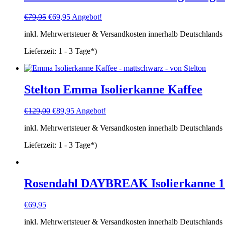
Ursprünglicher
Aktueller
€
79,95
€
69,95
Angebot!
Preis
Preis
inkl. Mehrwertsteuer & Versandkosten innerhalb Deutschlands
war:
ist:
€79,95
€69,95.
Lieferzeit:
1 - 3 Tage*)
Stelton Emma Isolierkanne Kaffee
Ursprünglicher
Aktueller
€
129,00
€
89,95
Angebot!
Preis
Preis
inkl. Mehrwertsteuer & Versandkosten innerhalb Deutschlands
war:
ist:
€129,00
€89,95.
Lieferzeit:
1 - 3 Tage*)
Rosendahl DAYBREAK Isolierkanne 1 
€
69,95
inkl. Mehrwertsteuer & Versandkosten innerhalb Deutschlands