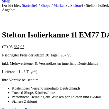
Shop
Du bist hier:
Startseite
1
/
Shop
2
/
Marken
3
/
Stelton
4
/
Stelton Isol
Angebot!
Stelton Isolierkanne 1l EM7
Ursprünglicher
Aktueller
€
79,95
€
67,95
Preis
Preis
Niedrigster Preis der letzten 30 Tage::
€
67,95
war:
ist:
€79,95
€67,95.
inkl. Mehrwertsteuer & Versandkosten innerhalb Deutschlands
Lieferzeit:
1 - 3 Tage*)
Ihre Vorteile bei sentura
Kostenloser Versand innerhalb Deutschlands
Trusted Shops Käuferschutz
Persönliche Beratung auf Wunsch per Telefon und E-Mail
Sichere Zahlung