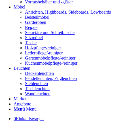
Vorratsbehälter und -gläser
Möbel
Anrichten, Highboards, Sideboards, Lowboards
Beistellmöbel
Garderoben
Regale
Sekretäre und Schreibtische
Sitzmöbel
Tische
Holzpflege/-reiniger
Lederpflege/-reiniger
Gartenmöbelpflege/-reiniger
Küchenmöbelpflege-/reiniger
Leuchten
Deckenleuchten
Pendelleuchten, Zugleuchten
Stehleuchten
Tischleuchten
Wandleuchten
Marken
Angebote
Menü
Menü
0
Einkaufswagen