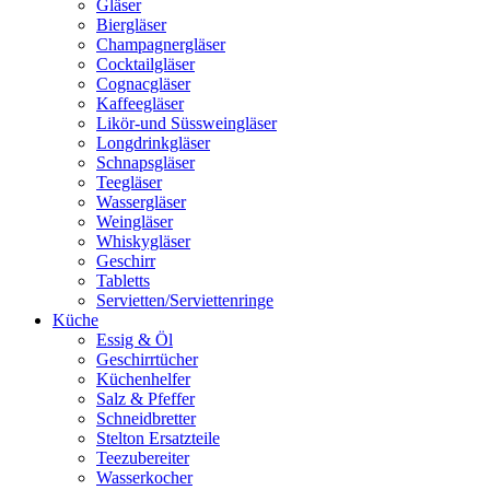
Gläser
Biergläser
Champagnergläser
Cocktailgläser
Cognacgläser
Kaffeegläser
Likör-und Süssweingläser
Longdrinkgläser
Schnapsgläser
Teegläser
Wassergläser
Weingläser
Whiskygläser
Geschirr
Tabletts
Servietten/Serviettenringe
Küche
Essig & Öl
Geschirrtücher
Küchenhelfer
Salz & Pfeffer
Schneidbretter
Stelton Ersatzteile
Teezubereiter
Wasserkocher