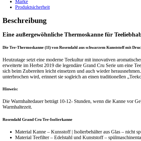
Marke
Produktsicherheit
Beschreibung
Eine außergewöhnliche Thermoskanne für Teeliebha
Die Tee-Thermoskanne (1l) von Rosendahl aus schwarzem Kunststoff mit Dru
Heutzutage setzt eine moderne Teekultur mit innovativen aromatisch
erweiterte im Herbst 2019 die legendäre Grand Cru Serie um eine Tee
sich beim Zubereiten leicht einsetzen und auch wieder herausnehmen. 
unterbrochen wird, erinnert sie sogleich an einen traditionellen „T
Hinweis:
Die Warmhaltedauer beträgt 10-12- Stunden, wenn die Kanne vor Geb
Warmhaltezeit.
Rosendahl Grand Cru Tee-Isolierkanne
Material Kanne – Kunsstoff | Isolierbehälter aus Glas – nicht s
Material Teefilter – Edelstahl und Kunststoff – spülmaschinent