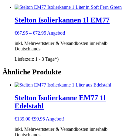
Stelton Isolierkannen 1l EM77
€
67,95
–
€
72,95
Angebot!
inkl. Mehrwertsteuer & Versandkosten innerhalb
Deutschlands
Lieferzeit:
1 - 3 Tage*)
Ähnliche Produkte
Stelton Isolierkanne EM77 1l
Edelstahl
Ursprünglicher
Aktueller
€
139,00
€
99,95
Angebot!
Preis
Preis
inkl. Mehrwertsteuer & Versandkosten innerhalb
war:
ist:
Deutschlands
€139,00
€99,95.