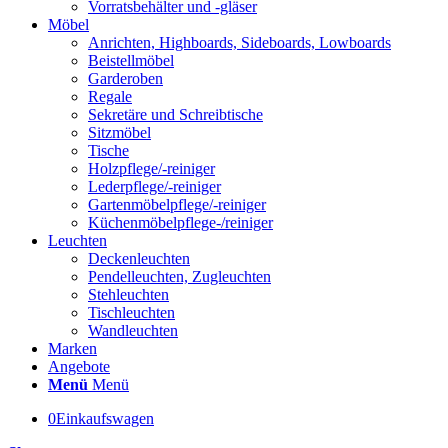
Vorratsbehälter und -gläser
Möbel
Anrichten, Highboards, Sideboards, Lowboards
Beistellmöbel
Garderoben
Regale
Sekretäre und Schreibtische
Sitzmöbel
Tische
Holzpflege/-reiniger
Lederpflege/-reiniger
Gartenmöbelpflege/-reiniger
Küchenmöbelpflege-/reiniger
Leuchten
Deckenleuchten
Pendelleuchten, Zugleuchten
Stehleuchten
Tischleuchten
Wandleuchten
Marken
Angebote
Menü
Menü
0
Einkaufswagen