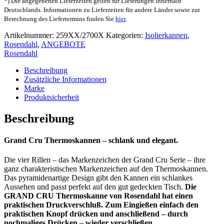
*) Die angegebenen Lieferzeiten gelten für Lieferungen innerhalb
Thermoskanne
Deutschlands. Informationen zu Lieferzeiten für andere Länder sowie zur
1
Berechnung des Liefertermins finden Sie
hier
.
l
Menge
Artikelnummer:
259XX/2700X
Kategorien:
Isolierkannen
,
Rosendahl
,
ANGEBOTE
Rosendahl
Beschreibung
Zusätzliche Informationen
Marke
Produktsicherheit
Beschreibung
Grand Cru Thermoskannen – schlank und elegant.
Die vier Rillen – das Markenzeichen der Grand Cru Serie – ihre
ganz charakteristischen Markenzeichen auf den Thermoskannen.
Das pyramidenartige Design gibt den Kannen ein schlankes
Aussehen und passt perfekt auf den gut gedeckten Tisch.
Die
GRAND CRU Thermoskanne von Rosendahl hat einen
praktischen Druckverschluß. Zum Eingießen einfach den
praktischen Knopf drücken und anschließend – durch
nochmaliges Drücken – wieder verschließen.