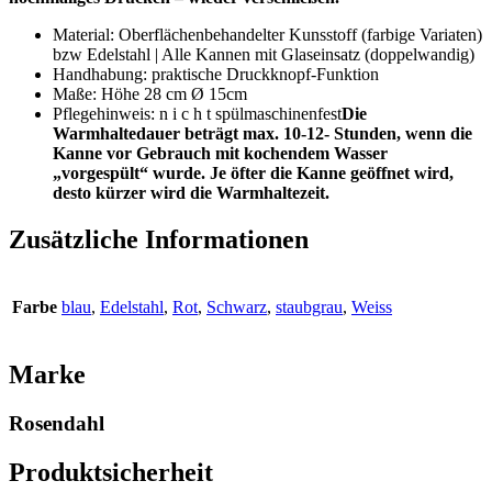
Material: Oberflächenbehandelter Kunsstoff (farbige Variaten)
bzw Edelstahl | Alle Kannen mit Glaseinsatz (doppelwandig)
Handhabung: praktische Druckknopf-Funktion
Maße: Höhe 28 cm Ø 15cm
Pflegehinweis: n i c h t spülmaschinenfest
Die
Warmhaltedauer beträgt max. 10-12- Stunden, wenn die
Kanne vor Gebrauch mit kochendem Wasser
„vorgespült“ wurde. Je öfter die Kanne geöffnet wird,
desto kürzer wird die Warmhaltezeit.
Zusätzliche Informationen
Farbe
blau
,
Edelstahl
,
Rot
,
Schwarz
,
staubgrau
,
Weiss
Marke
Rosendahl
Produktsicherheit