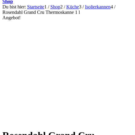
Shop
Du bist hier:
Startseite
1
/
Shop
2
/
Küche
3
/
Isolierkannen
4
/
Rosendahl Grand Cru Thermoskanne 1 l
Angebot!