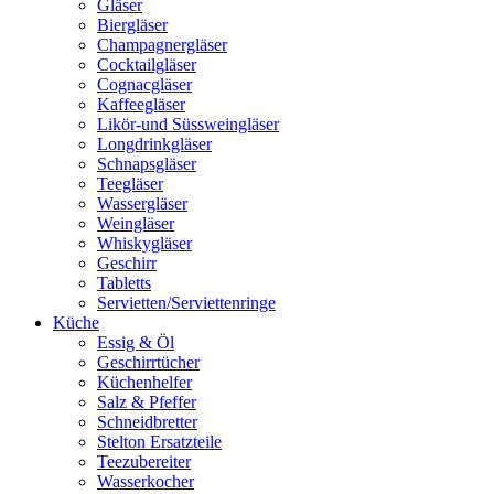
Gläser
Biergläser
Champagnergläser
Cocktailgläser
Cognacgläser
Kaffeegläser
Likör-und Süssweingläser
Longdrinkgläser
Schnapsgläser
Teegläser
Wassergläser
Weingläser
Whiskygläser
Geschirr
Tabletts
Servietten/Serviettenringe
Küche
Essig & Öl
Geschirrtücher
Küchenhelfer
Salz & Pfeffer
Schneidbretter
Stelton Ersatzteile
Teezubereiter
Wasserkocher