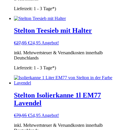
Lieferzeit:
1 - 3 Tage*)
Stelton Teesieb mit Halter
Ursprünglicher
Aktueller
€
27,95
€
24,95
Angebot!
Preis
Preis
inkl. Mehrwertsteuer & Versandkosten innerhalb
war:
ist:
Deutschlands
€27,95
€24,95.
Lieferzeit:
1 - 3 Tage*)
Stelton Isolierkanne 1l EM77
Lavendel
Ursprünglicher
Aktueller
€
79,95
€
54,95
Angebot!
Preis
Preis
inkl. Mehrwertsteuer & Versandkosten innerhalb
war:
ist: