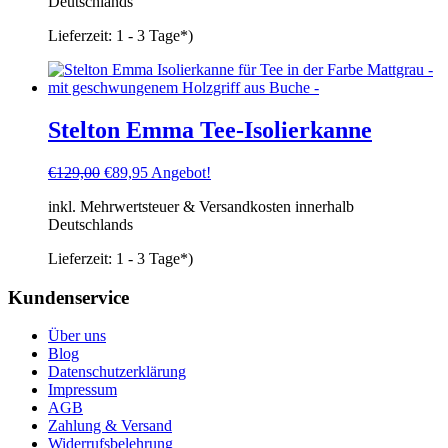
Deutschlands
€79,95
€54,95.
Lieferzeit:
1 - 3 Tage*)
Stelton Emma Tee-Isolierkanne
Ursprünglicher
Aktueller
€
129,00
€
89,95
Angebot!
Preis
Preis
inkl. Mehrwertsteuer & Versandkosten innerhalb
war:
ist:
Deutschlands
€129,00
€89,95.
Lieferzeit:
1 - 3 Tage*)
Kundenservice
Über uns
Blog
Datenschutzerklärung
Impressum
AGB
Zahlung & Versand
Widerrufsbelehrung